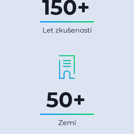
150+
Let zkušeností
50+
Zemí