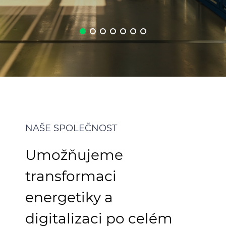
Magazín Insight
CABLE APP
WEB KATALOG
KONTAKTUJTE NÁS
KORPORÁTNÍ WEB
NAŠE SPOLEČNOST
Umožňujeme
transformaci
energetiky a
digitalizaci po celém