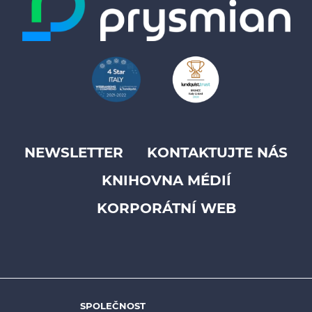
NEWSLETTER
KONTAKTUJTE NÁS
Footer
KNIHOVNA MÉDIÍ
top
menu
KORPORÁTNÍ WEB
-
Prysmian
SPOLEČNOST