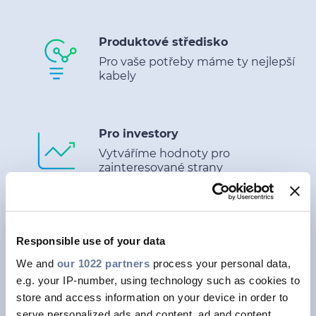
Produktové středisko
Pro vaše potřeby máme ty nejlepší
kabely
Pro investory
Vytváříme hodnoty pro
zainteresované strany
Udržitelnost
Responsible use of your data
Náš závazek k budoucnosti s
nízkými emisemi
We and
our 1022 partners
process your personal data,
e.g. your IP-number, using technology such as cookies to
store and access information on your device in order to
serve personalized ads and content, ad and content