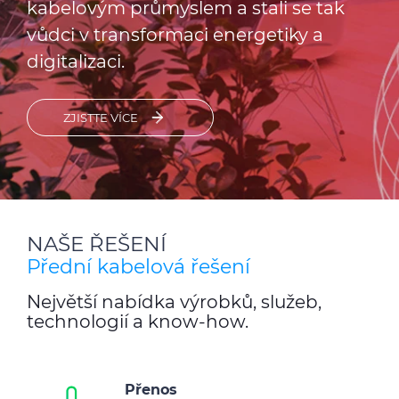
kabelovým průmyslem a stali se tak
vůdci v transformaci energetiky a
digitalizaci.
ZJISTTE VÍCE
NAŠE ŘEŠENÍ
Přední kabelová řešení
Největší nabídka výrobků, služeb,
technologií a know-how.
Přenos