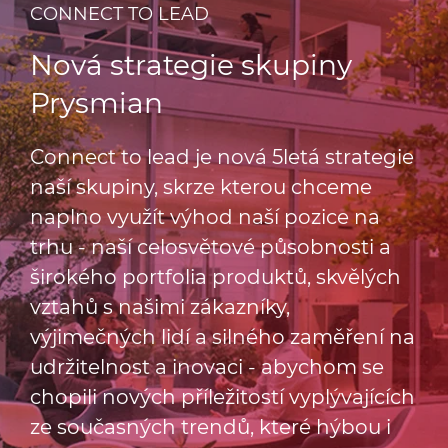
CONNECT TO LEAD
Nová strategie skupiny
Prysmian
Connect to lead je nová 5letá strategie
naší skupiny, skrze kterou chceme
naplno využít výhod naší pozice na
trhu - naší celosvětové působnosti a
širokého portfolia produktů, skvělých
vztahů s našimi zákazníky,
výjimečných lidí a silného zaměření na
udržitelnost a inovaci - abychom se
chopili nových příležitostí vyplývajících
ze současných trendů, které hýbou i