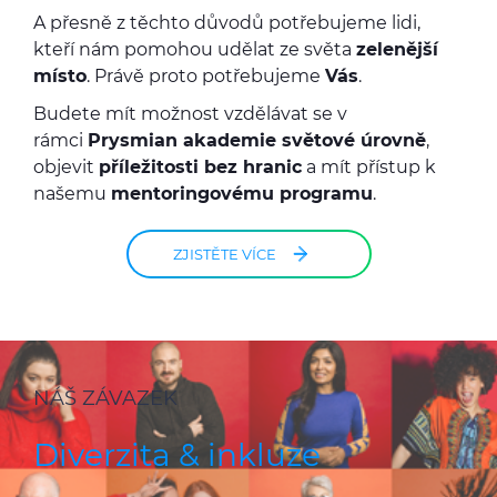
A přesně z těchto důvodů potřebujeme lidi,
kteří nám pomohou udělat ze světa
zelenější
místo
. Právě proto potřebujeme
Vás
.
Budete mít možnost vzdělávat se v
rámci
Prysmian akademie světové úrovně
,
objevit
příležitosti bez hranic
a mít přístup k
našemu
mentoringovému programu
.
ZJISTĚTE VÍCE
NÁŠ ZÁVAZEK
Diverzita & inkluze