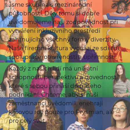
Jsme skupina s mezinárodní
působností. Díky tomu si dobře
uvědomujeme naši zodpovědnost při
vytváření inkluzivního prostředí
zahrnujícího všechny formy diverzity.
Naše firemní kultura vychází ze sdílení,
spolupráce, otevřenosti a upřímnosti.
Každý z našich lidí má unikátní
schopnosti, perspektivu a dovednosti,
které s sebou přináší do našeho
podnikání. Chceme, aby si naši
zaměstnanci uvědomili, enehrají
klíčovou roli pouze pro Prysmian, ale
pro celý svět.